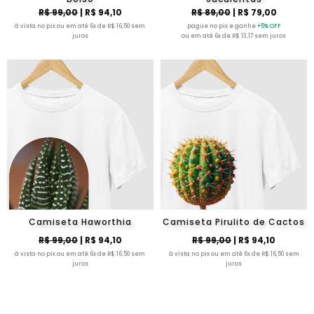
R$ 99,00
| R$ 94,10
R$ 89,00
| R$ 79,00
à vista no pix ou em até 6x de R$ 16,50 sem
pague no pix e ganhe
+5% OFF
juros
ou em até 6x de R$ 13,17 sem juros
Camiseta Haworthia
Camiseta Pirulito de Cactos
R$ 99,00
| R$ 94,10
R$ 99,00
| R$ 94,10
à vista no pix ou em até 6x de R$ 16,50 sem
à vista no pix ou em até 6x de R$ 16,50 sem
juros
juros