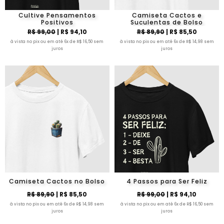
Cultive Pensamentos
Camiseta Cactos e
Positivos
Suculentas de Bolso
R$ 99,00
| R$ 94,10
R$ 89,90
| R$ 85,50
à vista no pix ou em até 6x de R$ 16,50 sem
à vista no pix ou em até 6x de R$ 14,98 sem
juros
juros
Camiseta Cactos no Bolso
4 Passos para Ser Feliz
R$ 89,90
| R$ 85,50
R$ 99,00
| R$ 94,10
à vista no pix ou em até 6x de R$ 14,98 sem
à vista no pix ou em até 6x de R$ 16,50 sem
juros
juros