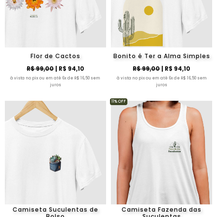
Flor de Cactos
Bonito é Ter a Alma Simples
R$ 99,00
| R$ 94,10
R$ 99,00
| R$ 94,10
à vista no pix ou em até 6x de R$ 16,50 sem
à vista no pix ou em até 6x de R$ 16,50 sem
juros
juros
11% OFF
Camiseta Suculentas de
Camiseta Fazenda das
Bolso
Suculentas