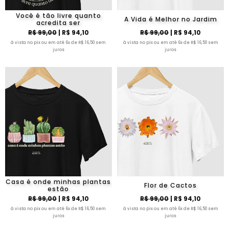
Você é tão livre quanto
A Vida é Melhor no Jardim
acredita ser
R$ 99,00
| R$ 94,10
R$ 99,00
| R$ 94,10
à vista no pix ou em até 6x de R$ 16,50 sem
à vista no pix ou em até 6x de R$ 16,50 sem
juros
juros
Casa é onde minhas plantas
Flor de Cactos
estão
R$ 99,00
| R$ 94,10
R$ 99,00
| R$ 94,10
à vista no pix ou em até 6x de R$ 16,50 sem
à vista no pix ou em até 6x de R$ 16,50 sem
juros
juros