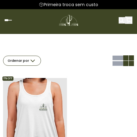
Primeira troca sem custo
Ordenar por
11% OFF