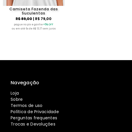
Camiseta Fazenda das
Suculentas
R$ 89,00
| R$ 79,00
pague no pix e ganhe
+5% OFF
ou em até 6x de R$ 13,17 sem juros
Navegação
Loja
Sobre
Termos de uso
Política de Privacidade
Perguntas frequentes
Trocas e Devoluções