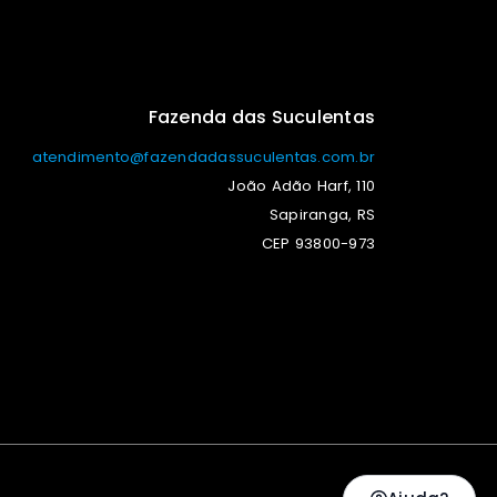
Fazenda das Suculentas
atendimento@fazendadassuculentas.com.br
João Adão Harf, 110
Sapiranga, RS
CEP 93800-973