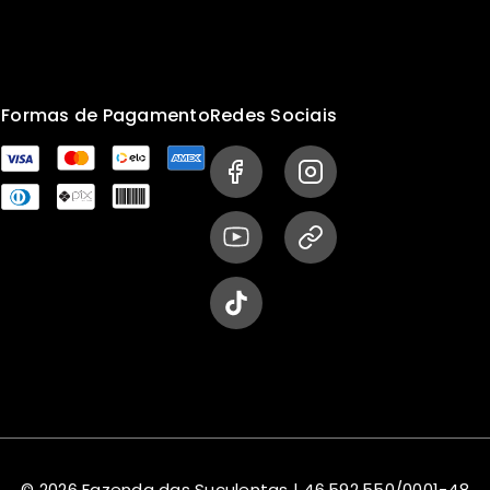
s
Formas de Pagamento
Redes Sociais
© 2026 Fazenda das Suculentas | 46.592.550/0001-48