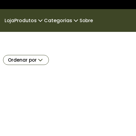
Produtos
Categorias
Loja
Sobre
Camiseta
Retratos da Fazenda
Camiseta Infantil
Maravil
Camiseta Oversized
Frases
Novi
Ordenar por