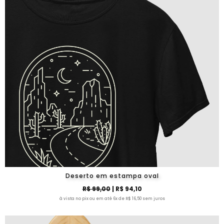
Deserto em estampa oval
R$ 99,00
| R$ 94,10
à vista no pix ou em até 6x de R$ 16,50 sem juros