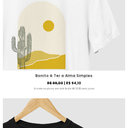
Bonito é Ter a Alma Simples
R$ 99,00
| R$ 94,10
à vista no pix ou em até 6x de R$ 16,50 sem juros