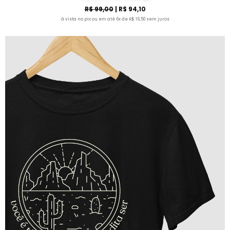
R$ 99,00
| R$ 94,10
à vista no pix ou em até 6x de R$ 16,50 sem juros