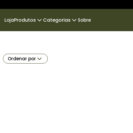
Produtos
Categorias
Loja
Sobre
Camiseta
Retratos da Fazenda
Camiseta Infantil
Maravil
Camiseta Oversized
Frases
Novi
Ordenar por