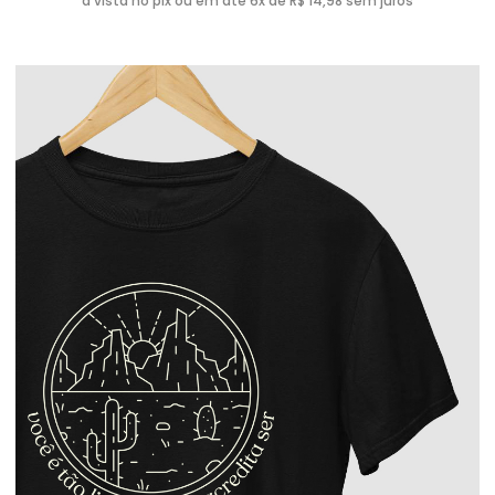
à vista no pix ou em até 6x de R$ 14,98 sem juros