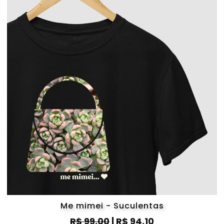
Me mimei - Suculentas
R$ 99,00
| R$ 94,10